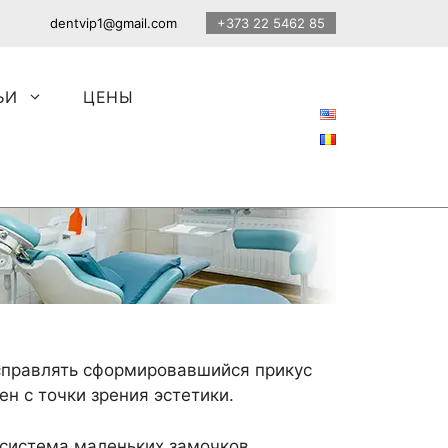
dentvip1@gmail.com
+373 22 5462 85
ЬИ
ЦЕНЫ
исправлять сформировавшийся прикус
н с точки зрения эстетики.
 система маленьких замочков