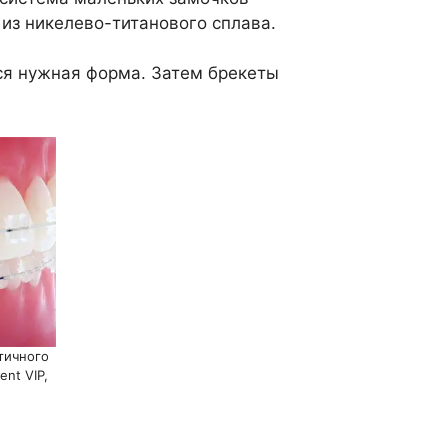
из никелево-титанового сплава.
ся нужная форма. Затем брекеты
тичного
nt VIP,