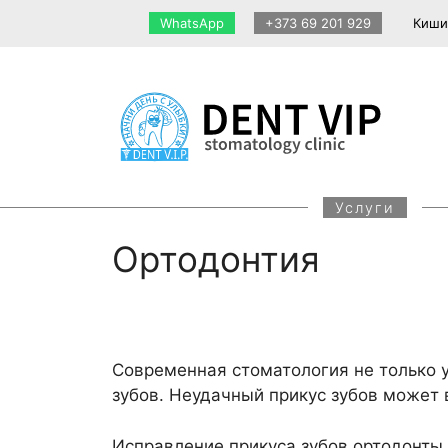
Перейти
WhatsApp
+373 69 201 929
Кишинэу
к
содержимому
Услуги
Ортодонтия
Современная стоматология не только 
зубов. Неудачный прикус зубов может 
Исправление прикуса зубов ортодонты