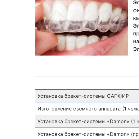
Э
фи
ка
Э
п
на
Э
Установка брекет-системы САПФИР
Изготовление съемного аппарата (1 чел
Установка брекет-системы «Damon» (1 
Установка брекет-системы «Damon» (про